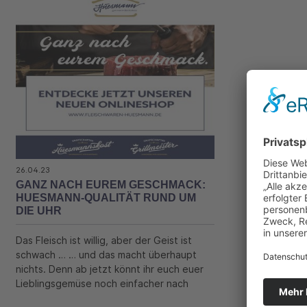
26.04.23
GANZ NACH EUREM GESCHMACK:
HUESMANN-QUALITÄT RUND UM
DIE UHR
Das Fleisch ist willig, aber der Geist ist
schwach … … und das macht überhaupt
nichts. Denn ab jetzt könnt ihr euch euer
Lieblingsgemüse noch einfacher nach
Hause holen, denn: Unser neuer