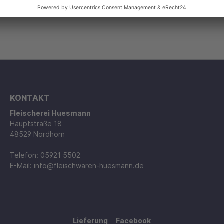
KONTAKT
Fleischerei Huesmann
Hauptstraße 18
48529 Nordhorn
Telefon: 05921 5502
E-Mail: info@fleischwaren-huesmann.de
Lieferung
Facebook