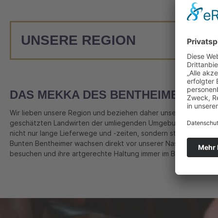
UNSERE REGION
DAS MEKKA DES BENTHEIMER BUN
Wir lieben unsere Region und beziehen daher unsere Waren led
geschätzten Landwirten der umliegenden Umgebung. So sparen
nicht nur lange Lieferwege und -zeiten, sondern stärken auch di
Bunten Bentheimer wachsen direkt vor unserer Nase auf, sodass
besuchen und ihre artgerechte Haltung immer im Blick behalten