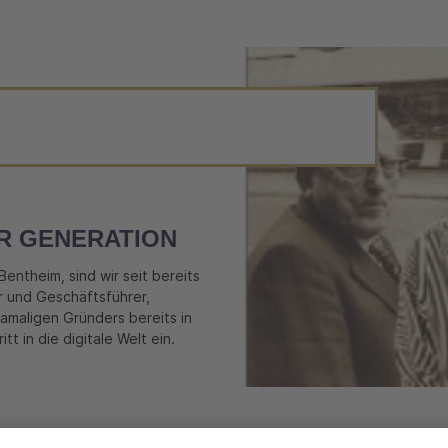
R GENERATION
entheim, sind wir seit bereits
r und Geschäftsführer,
maligen Gründers bereits in
tt in die digitale Welt ein.